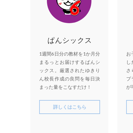
ぱんシックス
1週間6日分の教材を1か月分
お
まるっとお届けするぱんシ
し
ックス。厳選されたゆきり
さ
ん校長作成の良問を毎日決
プ
まった量をこなすだけ！
が
詳しくはこちら