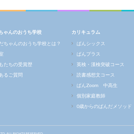
ちゃんのおうち学校
カリキュラム
だちゃんのおうち学校とは？
ぱんシックス
室
ぱんプラス
もたちの受賞歴
英検・漢検突破コース
あるご質問
読書感想文コース
ぱんZoom 中高生
個別家庭教師
0歳からのぱんだメソッド
ALL RIGHTS RESERVED.