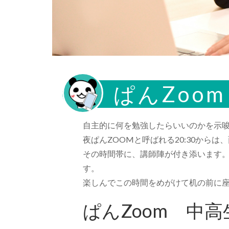
ぱんZoo
自主的に何を勉強したらいいのかを示
夜ぱんZOOMと呼ばれる20:30か
その時間帯に、講師陣が付き添います
す。
楽しんでこの時間をめがけて机の前に
ぱんZoom 中高